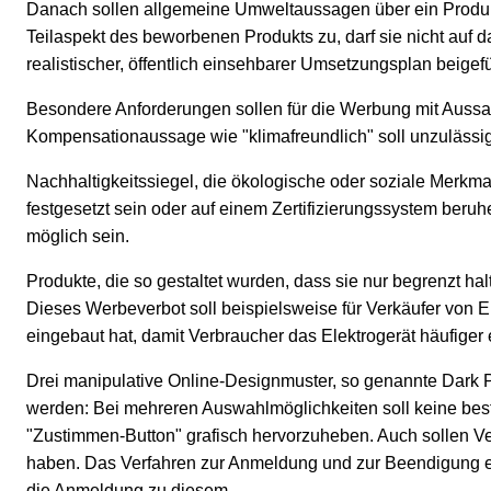
Danach sollen allgemeine Umweltaussagen über ein Produkt 
Teilaspekt des beworbenen Produkts zu, darf sie nicht au
realistischer, öffentlich einsehbarer Umsetzungsplan beigefü
Besondere Anforderungen sollen für die Werbung mit Auss
Kompensationaussage wie "klimafreundlich" soll unzulässig 
Nachhaltigkeitssiegel, die ökologische oder soziale Merkmal
festgesetzt sein oder auf einem Zertifizierungssystem beruh
möglich sein.
Produkte, die so gestaltet wurden, dass sie nur begrenzt 
Dieses Werbeverbot soll beispielsweise für Verkäufer von Ele
eingebaut hat, damit Verbraucher das Elektrogerät häufiger
Drei manipulative Online-Designmuster, so genannte Dark P
werden: Bei mehreren Auswahlmöglichkeiten soll keine best
"Zustimmen-Button" grafisch hervorzuheben. Auch sollen Ver
haben. Das Verfahren zur Anmeldung und zur Beendigung eine
die Anmeldung zu diesem.