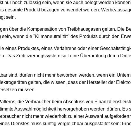
nur noch zulässig sein, wenn sie auch belegt werden können. T
f das gesamte Produkt bezogen verwendet werden. Werbeaussage
gt sein.
agen über die Kompensation von Treibhausgasen gelten. Die B
sein, wenn die "Klimaneutralität" des Produkts durch den Erwer
e eines Produktes, eines Verfahrens oder einer Geschäftstätigke
en. Das Zertifizierungssystem soll eine Überprüfung durch Dritt
haltbar sind, dürfen nicht mehr beworben werden, wenn ein Unte
ktrogeräten gelten, die wissen, dass der Hersteller der Elektro
 ersetzen müssen.
atterns, die Verbraucher beim Abschluss von Finanzdienstleist
immte Auswahlmöglichkeit hervorgehoben werden dürfen. Es soll
braucher nicht mehr wiederholt zu einer Auswahl aufgefordert 
s Dienstes muss künftig vergleichbar ausgestaltet sein: Einen